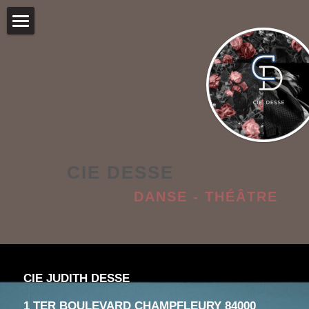
HOME
ABOUT
ACTUALITÉ
CREATION
       CIE DESSE
AGENDA
    DANSE - THÉÂTRE
COLETTE - MEDIATION CULTURELLE
MEMBRES
COLLABORATION
CIE JUDITH DESSE  
CONTACT
1 TER BOULEVARD CHAMPFLEURY 84000 