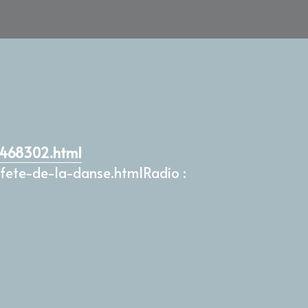
28468302.html
-fete-de-la-danse.htmlRadio :