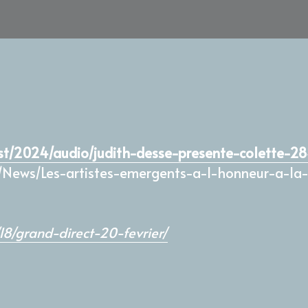
ast/2024/audio/judith-desse-presente-colette-
r/News/Les-artistes-emergents-a-l-honneur-a-la
18/grand-direct-20-fevrier/