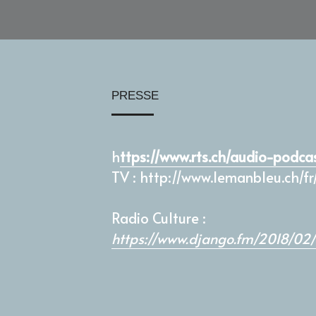
PRESSE
h
ttps://www.rts.ch/audio-podc
TV : http://www.lemanbleu.ch/f
Radio Culture :
h
ttps://www.django.fm/2018/02/